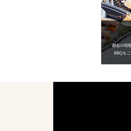
都会の喧
BBQを