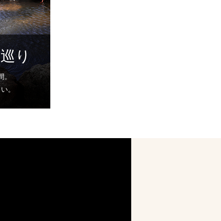
湯巡り
間。
さい。