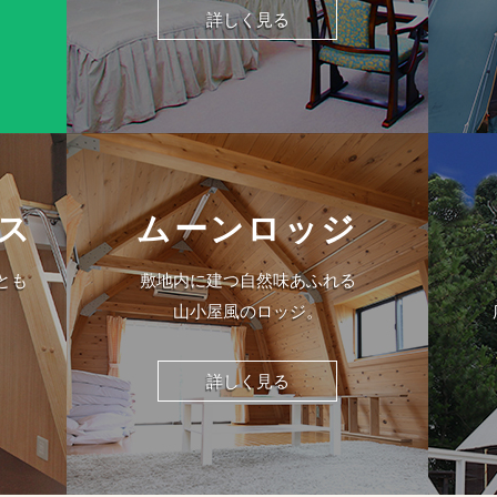
！
詳しく見る
ス
ムーンロッジ
とも
敷地内に建つ自然味あふれる
。
山小屋風のロッジ。
詳しく見る